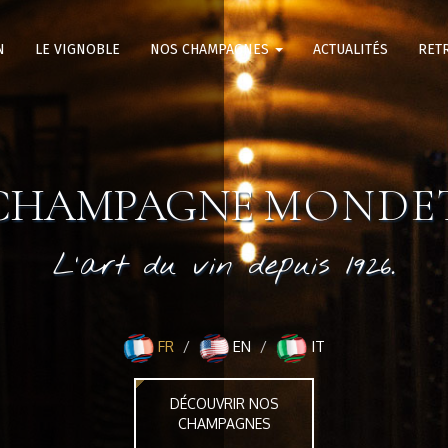
N
LE VIGNOBLE
NOS CHAMPAGNES
ACTUALITÉS
RET
CHAMPAGNE
MONDE
L'art du vin depuis 1926.
FR
EN
IT
DÉCOUVRIR NOS
CHAMPAGNES