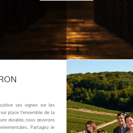
ERON
ltive ses vignes sur les
sur place l'ensemble de la
lture durable, nous œuvrons
onnementales. Partagez le